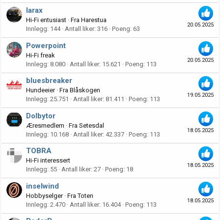
larax
Hi-Fi entusiast
·
Fra
Harestua
20.05.2025
Innlegg
144
Antall liker
316
Poeng
63
Powerpoint
Hi-Fi freak
20.05.2025
Innlegg
8.080
Antall liker
15.621
Poeng
113
bluesbreaker
Hundeeier
·
Fra
Blåskogen
19.05.2025
Innlegg
25.751
Antall liker
81.411
Poeng
113
Dolbytor
Æresmedlem
·
Fra
Setesdal
18.05.2025
Innlegg
10.168
Antall liker
42.337
Poeng
113
TOBRA
Hi-Fi interessert
18.05.2025
Innlegg
55
Antall liker
27
Poeng
18
inselwind
Hobbyselger
·
Fra
Toten
18.05.2025
Innlegg
2.470
Antall liker
16.404
Poeng
113