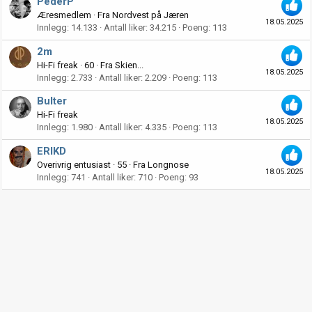
PederP
Æresmedlem
·
Fra
Nordvest på Jæren
18.05.2025
Innlegg
14.133
Antall liker
34.215
Poeng
113
2m
Hi-Fi freak
·
60
·
Fra
Skien...
18.05.2025
Innlegg
2.733
Antall liker
2.209
Poeng
113
Bulter
Hi-Fi freak
18.05.2025
Innlegg
1.980
Antall liker
4.335
Poeng
113
ERIKD
Overivrig entusiast
·
55
·
Fra
Longnose
18.05.2025
Innlegg
741
Antall liker
710
Poeng
93