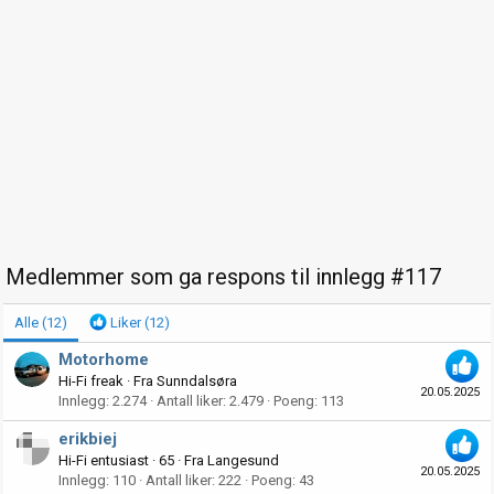
Medlemmer som ga respons til innlegg #117
Alle
(12)
Liker
(12)
Motorhome
Hi-Fi freak
·
Fra
Sunndalsøra
20.05.2025
Innlegg
2.274
Antall liker
2.479
Poeng
113
erikbiej
Hi-Fi entusiast
·
65
·
Fra
Langesund
20.05.2025
Innlegg
110
Antall liker
222
Poeng
43