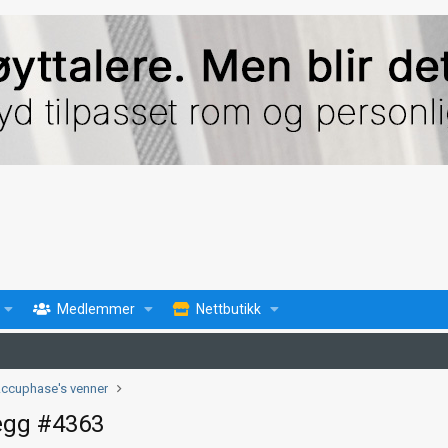
Medlemmer
Nettbutikk
ccuphase's venner
egg #4363