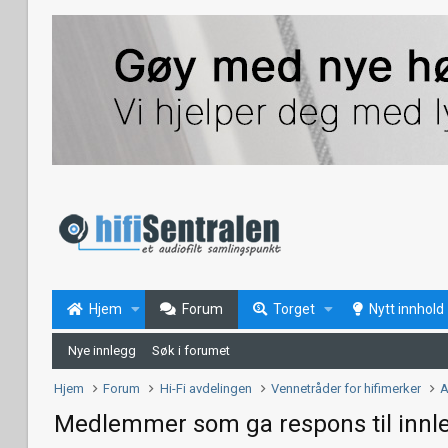
Hjem
Forum
Torget
Nytt innhold
Nye innlegg
Søk i forumet
Hjem
Forum
Hi-Fi avdelingen
Vennetråder for hifimerker
A
Medlemmer som ga respons til innl