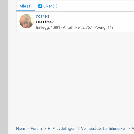
Alle
(1)
Liker
(1)
rorres
Hi-Fi freak
Innlegg
1.881
Antall liker
2.757
Poeng
113
Hjem
Forum
Hi-Fi avdelingen
Vennetråder for hifimerker
A