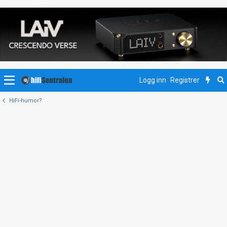
Logg inn
Registrer
HiFi-humor?