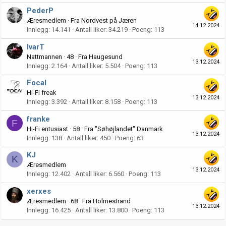
PederP
Æresmedlem
·
Fra
Nordvest på Jæren
14.12.2024
Innlegg
14.141
Antall liker
34.219
Poeng
113
IvarT
Nattmannen
·
48
·
Fra
Haugesund
13.12.2024
Innlegg
2.164
Antall liker
5.504
Poeng
113
Focal
Hi-Fi freak
13.12.2024
Innlegg
3.392
Antall liker
8.158
Poeng
113
franke
F
Hi-Fi entusiast
·
58
·
Fra
"Søhøjlandet" Danmark
13.12.2024
Innlegg
138
Antall liker
450
Poeng
63
KJ
K
Æresmedlem
13.12.2024
Innlegg
12.402
Antall liker
6.560
Poeng
113
xerxes
Æresmedlem
·
68
·
Fra
Holmestrand
13.12.2024
Innlegg
16.425
Antall liker
13.800
Poeng
113