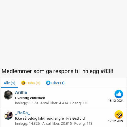
Medlemmer som ga respons til innlegg #838
Alle
(9)
Haha
(8)
Liker
(1)
Arilha
Overivrig entusiast
18.12.2024
Innlegg
1.179
Antall liker
4.404
Poeng
113
_RoDa_
Ikke så veldig hifi-freak lengre
·
Fra
Østfold
17.12.2024
Innlegg
14.326
Antall liker
20.815
Poeng
113