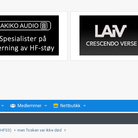
Medlemmer
Nettbutikk
 i HFS3)
men Tosken var ikke død