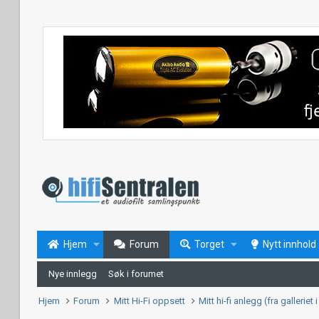
Hjem
Forum
Torget
Nytt innhold
Nye innlegg
Søk i forumet
Hjem
Forum
Mitt Hi-Fi oppsett
Mitt hi-fi anlegg (fra galleriet