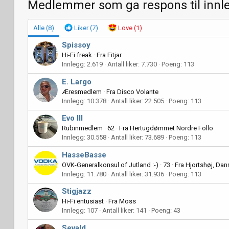
Medlemmer som ga respons til innl
Alle
(8)
Liker
(7)
Love
(1)
Spissoy
Hi-Fi freak
·
Fra
Fitjar
Innlegg
2.619
Antall liker
7.730
Poeng
113
E. Largo
Æresmedlem
·
Fra
Disco Volante
Innlegg
10.378
Antall liker
22.505
Poeng
113
Evo III
Rubinmedlem
·
62
·
Fra
Hertugdømmet Nordre Follo
Innlegg
30.558
Antall liker
73.689
Poeng
113
HasseBasse
OVK-Generalkonsul of Jutland :-)
·
73
·
Fra
Hjortshøj, Dan
Innlegg
11.780
Antall liker
31.936
Poeng
113
Stigjazz
Hi-Fi entusiast
·
Fra
Moss
Innlegg
107
Antall liker
141
Poeng
43
Sevald