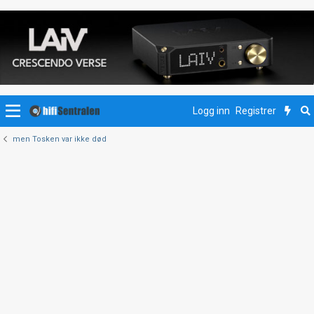
Logg inn
Registrer
men Tosken var ikke død