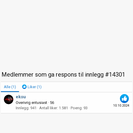
Medlemmer som ga respons til innlegg #14301
Alle
(1)
Liker
(1)
eksu
Overivrig entusiast
·
56
10.10.2024
Innlegg
941
Antall liker
1.581
Poeng
93