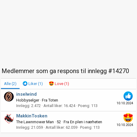
Medlemmer som ga respons til innlegg #14270
Alle
(2)
Liker
(1)
Love
(1)
inselwind
Hobbyselger
·
Fra
Toten
10.10.2024
Innlegg
2.472
Antall liker
16.424
Poeng
113
MakkinTosken
The Lawnmower Man
·
52
·
Fra
En plen i nærheten
10.10.2024
Innlegg
21.059
Antall liker
62.059
Poeng
113