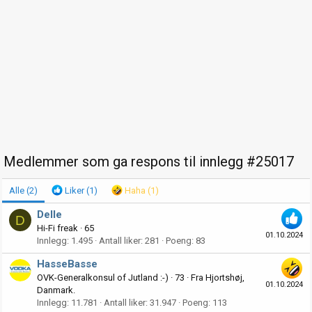
Medlemmer som ga respons til innlegg #25017
Alle
(2)
Liker
(1)
Haha
(1)
Delle
D
Hi-Fi freak
·
65
01.10.2024
Innlegg
1.495
Antall liker
281
Poeng
83
HasseBasse
OVK-Generalkonsul of Jutland :-)
·
73
·
Fra
Hjortshøj,
01.10.2024
Danmark.
Innlegg
11.781
Antall liker
31.947
Poeng
113