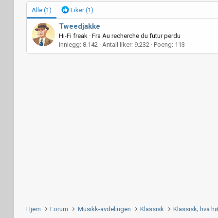
Alle
(1)
Liker
(1)
Tweedjakke
Hi-Fi freak
·
Fra
Au recherche du futur perdu
Innlegg
8.142
Antall liker
9.232
Poeng
113
Hjem
Forum
Musikk-avdelingen
Klassisk
Klassisk; hva h