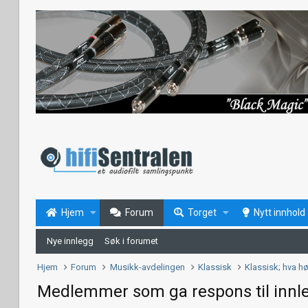
Hjem
Forum
Torget
Nytt innhold
Nye innlegg
Søk i forumet
Hjem
Forum
Musikk-avdelingen
Klassisk
Klassisk; hva h
Medlemmer som ga respons til innl