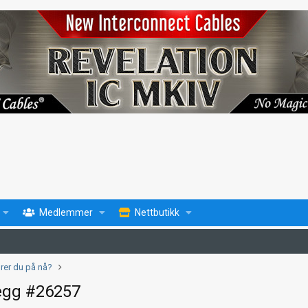
Medlemmer
Nettbutikk
ører du på nå?
egg #26257