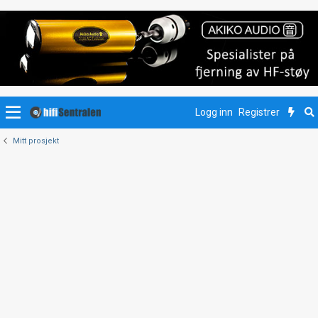
Logg inn
Registrer
Mitt prosjekt