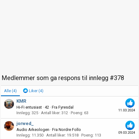
Medlemmer som ga respons til innlegg #378
Alle
(4)
Liker
(4)
KMR
Hi-Fi entusiast
·
42
·
Fra
Fyresdal
11.03.2024
Innlegg
325
Antall liker
312
Poeng
63
jorwed_
Audio Arkeologen
·
Fra
Nordre Follo
09.03.2024
Innlegg
11.350
Antall liker
19.518
Poeng
113