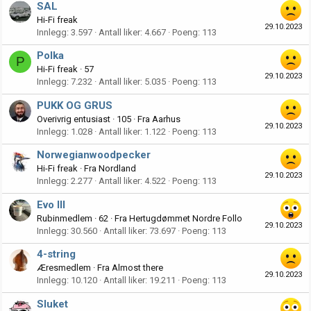
SAL
Hi-Fi freak
29.10.2023
Innlegg
3.597
Antall liker
4.667
Poeng
113
Polka
P
Hi-Fi freak
·
57
29.10.2023
Innlegg
7.232
Antall liker
5.035
Poeng
113
PUKK OG GRUS
Overivrig entusiast
·
105
·
Fra
Aarhus
29.10.2023
Innlegg
1.028
Antall liker
1.122
Poeng
113
Norwegianwoodpecker
Hi-Fi freak
·
Fra
Nordland
29.10.2023
Innlegg
2.277
Antall liker
4.522
Poeng
113
Evo III
Rubinmedlem
·
62
·
Fra
Hertugdømmet Nordre Follo
29.10.2023
Innlegg
30.560
Antall liker
73.697
Poeng
113
4-string
Æresmedlem
·
Fra
Almost there
29.10.2023
Innlegg
10.120
Antall liker
19.211
Poeng
113
Sluket