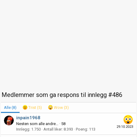
Medlemmer som ga respons til innlegg #486
Alle
(8)
Trist
(5)
Wow
(3)
inpain1968
Nesten som alle andre…
·
58
29.10.2023
Innlegg
1.750
Antall liker
8.393
Poeng
113