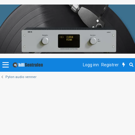
Logg inn
Registrer
Pylon audio venner