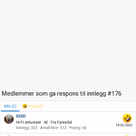
Medlemmer som ga respons til innlegg #176
Alle
(2)
Haha
(2)
KMR
Hi-Fi entusiast
·
42
·
Fra
Fyresdal
18.02.2023
Innlegg
325
Antall liker
312
Poeng
63