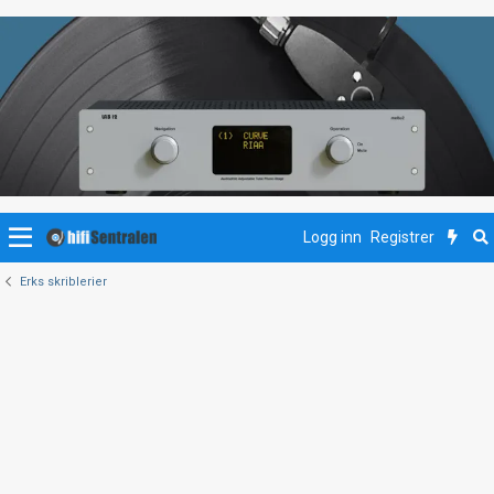
Logg inn
Registrer
Erks skriblerier