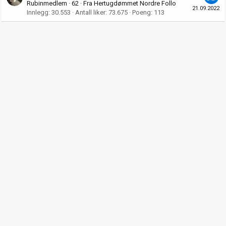
Rubinmedlem
·
62
·
Fra
Hertugdømmet Nordre Follo
21.09.2022
Innlegg
30.553
Antall liker
73.675
Poeng
113