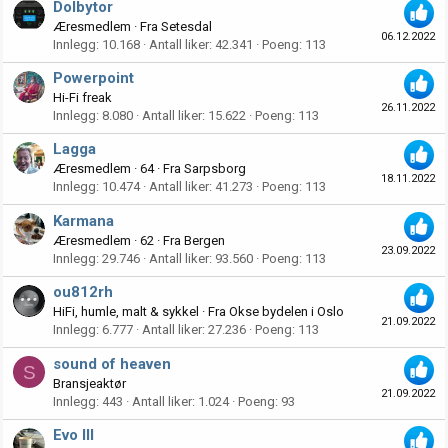
Dolbytor
Æresmedlem
·
Fra
Setesdal
06.12.2022
Innlegg
10.168
Antall liker
42.341
Poeng
113
Powerpoint
Hi-Fi freak
26.11.2022
Innlegg
8.080
Antall liker
15.622
Poeng
113
Lagga
Æresmedlem
·
64
·
Fra
Sarpsborg
18.11.2022
Innlegg
10.474
Antall liker
41.273
Poeng
113
Karmana
Æresmedlem
·
62
·
Fra
Bergen
23.09.2022
Innlegg
29.746
Antall liker
93.560
Poeng
113
ou812rh
HiFi, humle, malt & sykkel
·
Fra
Okse bydelen i Oslo
21.09.2022
Innlegg
6.777
Antall liker
27.236
Poeng
113
sound of heaven
S
Bransjeaktør
21.09.2022
Innlegg
443
Antall liker
1.024
Poeng
93
Evo III