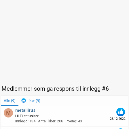
Medlemmer som ga respons til innlegg #6
Alle
(9)
Liker
(9)
metallirus
M
Hi-Fi entusiast
25.12.2022
Innlegg
134
Antall liker
208
Poeng
43