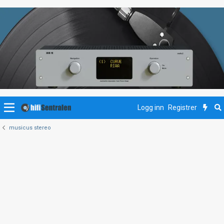
Logg inn
Registrer
musicus stereo