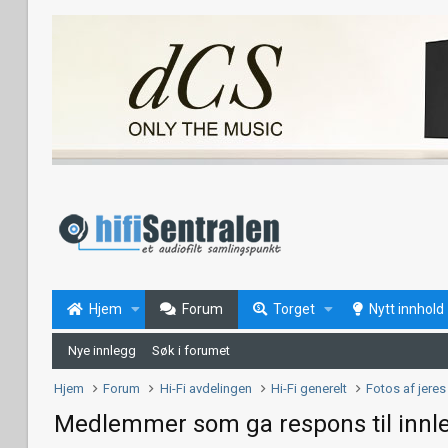
Hjem
Forum
Torget
Nytt innhold
Nye innlegg
Søk i forumet
Hjem
Forum
Hi-Fi avdelingen
Hi-Fi generelt
Fotos af jeres 
Medlemmer som ga respons til innl