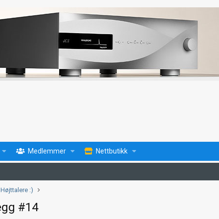
Medlemmer
Nettbutikk
Højttalere :)
egg #14