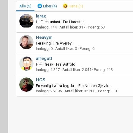
Alle
(5)
Liker
(4)
Haha
(1)
larax
Hi-Fi entusiast
·
Fra
Harestua
Innlegg
144
Antall liker
317
Poeng
63
Heavym
Fersking
·
Fra
Averøy
Innlegg
0
Antall liker
0
Poeng
0
alfegutt
Hi-Fi freak
·
Fra
Østfold
Innlegg
1.327
Antall liker
2.044
Poeng
113
HCS
En vanlig fyr fra bygda..
·
Fra
Nesten Gjøvik..
Innlegg
26.395
Antall liker
32.288
Poeng
113