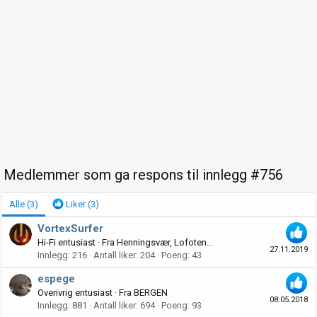
Medlemmer som ga respons til innlegg #756
Alle
(3)
Liker
(3)
VortexSurfer
Hi-Fi entusiast
·
Fra
Henningsvær, Lofoten...
27.11.2019
Innlegg
216
Antall liker
204
Poeng
43
espege
Overivrig entusiast
·
Fra
BERGEN
08.05.2018
Innlegg
881
Antall liker
694
Poeng
93