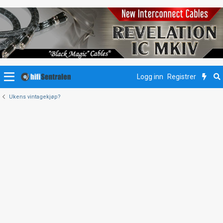
Logg inn
Registrer
Ukens vintagekjøp?