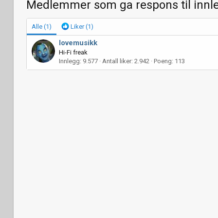
Medlemmer som ga respons til innl
Alle
(1)
Liker
(1)
lovemusikk
Hi-Fi freak
Innlegg
9.577
Antall liker
2.942
Poeng
113