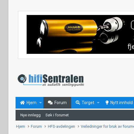
Hjem
Forum
Torget
Nytt innhold
Nye innlegg
Søk i forumet
Hjem
Forum
HFS-avdelingen
Veiledninger for bruk av forum