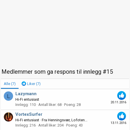
Medlemmer som ga respons til innlegg #15
Alle
(7)
Liker
(7)
Lazymann
L
Hi-Fi entusiast
20.11.2016
Innlegg
110
Antall liker
68
Poeng
28
VortexSurfer
Hi-Fi entusiast
·
Fra
Henningsvær, Lofoten...
13.11.2016
Innlegg
216
Antall liker
204
Poeng
43