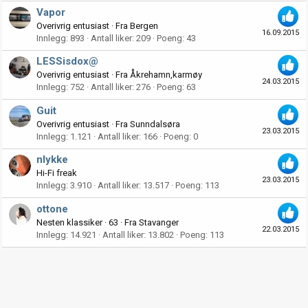
Vapor
Overivrig entusiast
·
Fra
Bergen
16.09.2015
Innlegg
893
Antall liker
209
Poeng
43
LESSisdox@
Overivrig entusiast
·
Fra
Åkrehamn,karmøy
24.03.2015
Innlegg
752
Antall liker
276
Poeng
63
Guit
Overivrig entusiast
·
Fra
Sunndalsøra
23.03.2015
Innlegg
1.121
Antall liker
166
Poeng
0
nlykke
Hi-Fi freak
23.03.2015
Innlegg
3.910
Antall liker
13.517
Poeng
113
ottone
Nesten klassiker
·
63
·
Fra
Stavanger
22.03.2015
Innlegg
14.921
Antall liker
13.802
Poeng
113