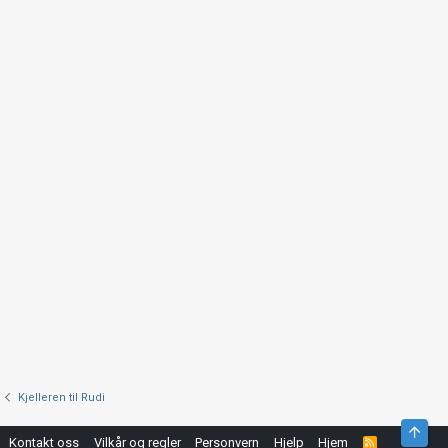
Kjelleren til Rudi
Top
Kontakt oss
Vilkår og regler
Personvern
Hjelp
Hjem
R