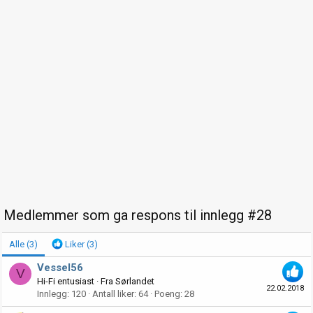
Medlemmer som ga respons til innlegg #28
Alle
(3)
Liker
(3)
Vessel56
V
Hi-Fi entusiast
·
Fra
Sørlandet
22.02.2018
Innlegg
120
Antall liker
64
Poeng
28