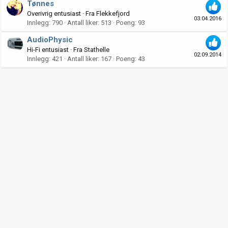
Tønnes
Overivrig entusiast
·
Fra
Flekkefjord
03.04.2016
Innlegg
790
Antall liker
513
Poeng
93
AudioPhysic
Hi-Fi entusiast
·
Fra
Stathelle
02.09.2014
Innlegg
421
Antall liker
167
Poeng
43