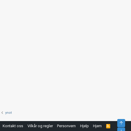
ynot
Top
Kontakt oss
Vilkår og regler
Personvern
Hjelp
Hjem
R
S