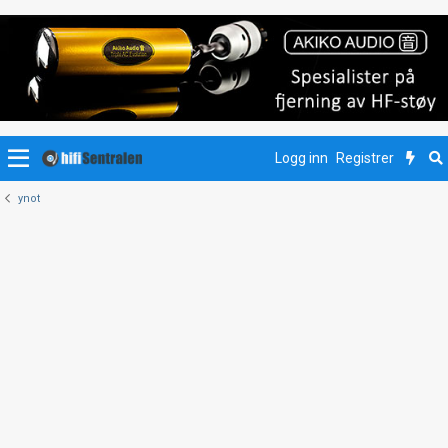
Logg inn
Registrer
ynot