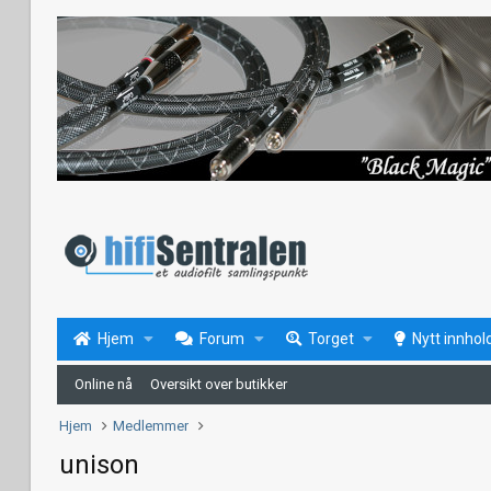
Hjem
Forum
Torget
Nytt innhol
Online nå
Oversikt over butikker
Hjem
Medlemmer
unison