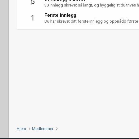
5
30 innlegg skrevet så langt, og hyggelig at du trives h
Første innlegg
1
Du har skrevet ditt første innlegg og oppnådd første 
Hjem
Medlemmer