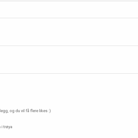
gg, og du vil få flere likes :)
 i trøya