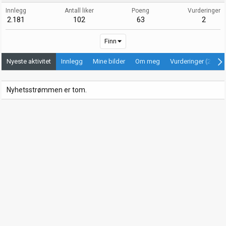
Innlegg
Antall liker
Poeng
Vurderinger
2.181
102
63
2
Finn
Nyeste aktivitet
Innlegg
Mine bilder
Om meg
Vurderinger (2)
Nyhetsstrømmen er tom.