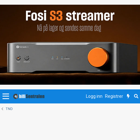
Logg inn
Registrer
TND