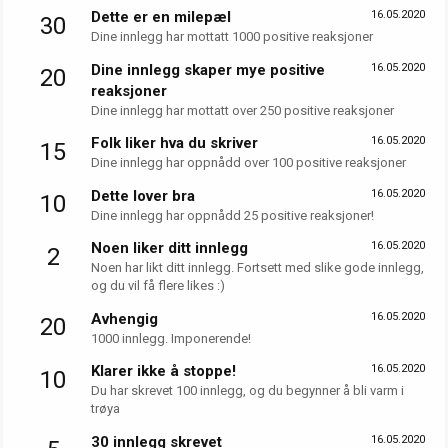
Dette er en milepæl
16.05.2020
30
Dine innlegg har mottatt 1000 positive reaksjoner
Dine innlegg skaper mye positive
16.05.2020
20
reaksjoner
Dine innlegg har mottatt over 250 positive reaksjoner
Folk liker hva du skriver
16.05.2020
15
Dine innlegg har oppnådd over 100 positive reaksjoner
Dette lover bra
16.05.2020
10
Dine innlegg har oppnådd 25 positive reaksjoner!
Noen liker ditt innlegg
16.05.2020
2
Noen har likt ditt innlegg. Fortsett med slike gode innlegg,
og du vil få flere likes :)
Avhengig
16.05.2020
20
1000 innlegg. Imponerende!
Klarer ikke å stoppe!
16.05.2020
10
Du har skrevet 100 innlegg, og du begynner å bli varm i
trøya
30 innlegg skrevet
16.05.2020