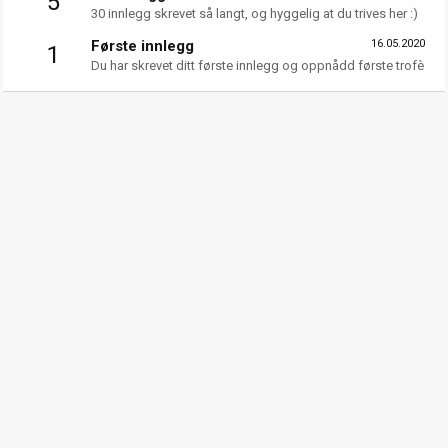
5
30 innlegg skrevet så langt, og hyggelig at du trives her :)
Første innlegg
16.05.2020
1
Du har skrevet ditt første innlegg og oppnådd første trofè