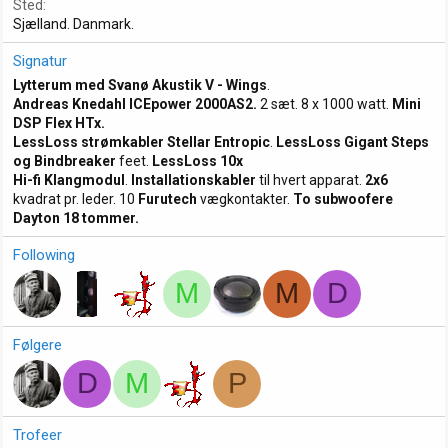
Sted
Sjælland. Danmark.
Signatur
Lytterum med Svanø Akustik V - Wings
.
Andreas Knedahl ICEpower 2000AS2.
2 sæt. 8 x 1000 watt.
Mini
DSP Flex HTx.
LessLoss strømkabler Stellar Entropic
.
LessLoss Gigant Steps
og Bindbreaker
feet.
LessLoss 10x
Hi-fi Klangmodul
.
Installationskabler
til hvert apparat.
2x6
kvadrat pr. leder. 10
Furutech
vægkontakter.
To subwoofere
Dayton 18
tommer.
Following
M
M
D
Følgere
D
M
P
Trofeer