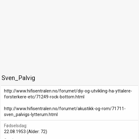
Sven_Palvig
http://www.hifisentralen.no/forumet/diy-og-utvikling-ha-yttalere-
forsterkere-etc/71249-rock-bottom.html
http://www.hifisentralen.no/forumet/akustikk-og-rom/71711-
sven_palvigs-lytterum.html
Fødselsdag
22.08.1953 (Alder: 72)