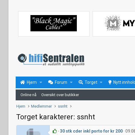
Hjem
Forum
Torget
Nytt innhol
Online nå
Oversikt over butikker
Hjem
Medlemmer
ssnht
Torget karakterer: ssnht
30 stk cder inkl porto for kr 200
09.0