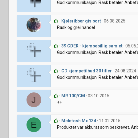
God kommunikasjon. Rask betaler. Anbefa
Kjøleribber gis bort
06.08.2025
Rask og grei handel
39 CDER - kjempebillig samlet
05.05
God kommunikasjon. Rask betaler. Anbefa
CD kjempetilbud 30 titler
24.08.2024
God kommunikasjon. Rask betaler. Anbefa
MR 100/CM
03.10.2015
J
++
McIntosh Mx 134
11.02.2015
E
Produktet var akkurat som beskrevet. An