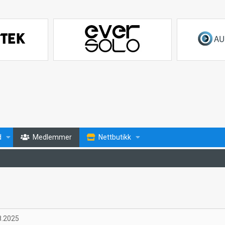
d
Medlemmer
Nettbutikk
8.2025