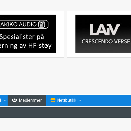
d
Medlemmer
Nettbutikk