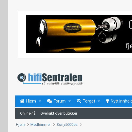
Hjem
Forum
Torget
Nytt innhol
Online nå
Oversikt over butikker
Hjem
Medlemmer
Sony5600es