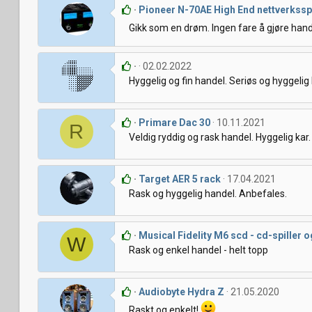
Pioneer N-70AE High End nettverksspi
Gikk som en drøm. Ingen fare å gjøre ha
02.02.2022
Hyggelig og fin handel. Seriøs og hyggelig
Primare Dac 30
10.11.2021
R
Veldig ryddig og rask handel. Hyggelig kar.
Target AER 5 rack
17.04.2021
Rask og hyggelig handel. Anbefales.
Musical Fidelity M6 scd - cd-spiller 
W
Rask og enkel handel - helt topp
Audiobyte Hydra Z
21.05.2020
Raskt og enkelt!