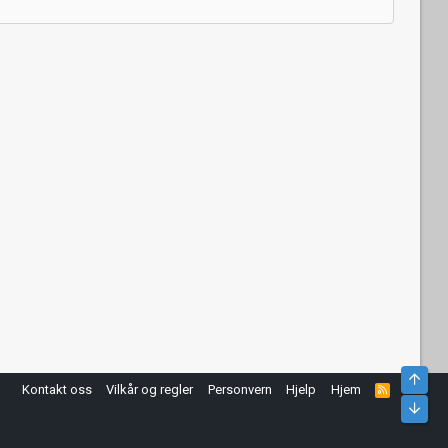
Top
Kontakt oss
Vilkår og regler
Personvern
Hjelp
Hjem
R
S
Bunn
S