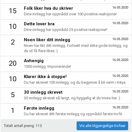
Folk liker hva du skriver
16.05.2020
15
Dine innlegg har oppnådd over 100 positive reaksjoner
Dette lover bra
16.05.2020
10
Dine innlegg har oppnådd 25 positive reaksjoner!
Noen liker ditt innlegg
16.05.2020
2
Noen har likt ditt innlegg. Fortsett med slike gode innlegg, og
du vil få flere likes :)
Avhengig
16.05.2020
20
1000 innlegg. Imponerende!
Klarer ikke å stoppe!
16.05.2020
10
Du har skrevet 100 innlegg, og du begynner å bli varm i trøya
30 innlegg skrevet
16.05.2020
5
30 innlegg skrevet så langt, og hyggelig at du trives her :)
Første innlegg
16.05.2020
1
Du har skrevet ditt første innlegg og oppnådd første trofè
Vis alle tilgjengelige trofeer
Totalt antall poeng: 113