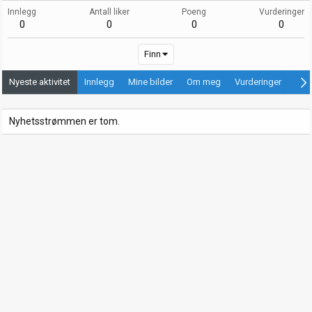
Innlegg
Antall liker
Poeng
Vurderinger
0
0
0
0
Finn
Nyeste aktivitet
Innlegg
Mine bilder
Om meg
Vurderinger
Ann
Nyhetsstrømmen er tom.