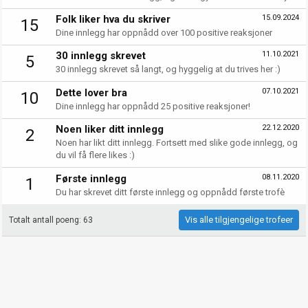
Folk liker hva du skriver
15.09.2024
15
Dine innlegg har oppnådd over 100 positive reaksjoner
30 innlegg skrevet
11.10.2021
5
30 innlegg skrevet så langt, og hyggelig at du trives her :)
Dette lover bra
07.10.2021
10
Dine innlegg har oppnådd 25 positive reaksjoner!
Noen liker ditt innlegg
22.12.2020
2
Noen har likt ditt innlegg. Fortsett med slike gode innlegg, og
du vil få flere likes :)
Første innlegg
08.11.2020
1
Du har skrevet ditt første innlegg og oppnådd første trofè
Vis alle tilgjengelige trofeer
Totalt antall poeng: 63