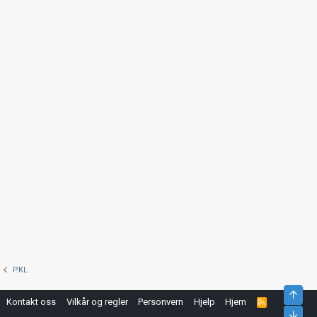
PKL
Top
Kontakt oss
Vilkår og regler
Personvern
Hjelp
Hjem
R
S
Bunn