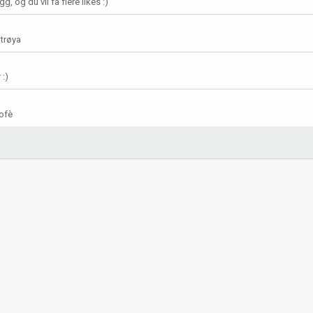
g, og du vil få flere likes :)
 trøya
 :)
rofè