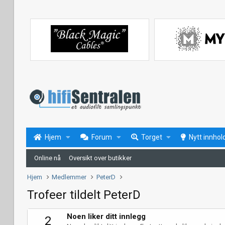
Hjem
Forum
Torget
Nytt innhol
Online nå
Oversikt over butikker
Hjem
Medlemmer
PeterD
Trofeer tildelt PeterD
Noen liker ditt innlegg
2