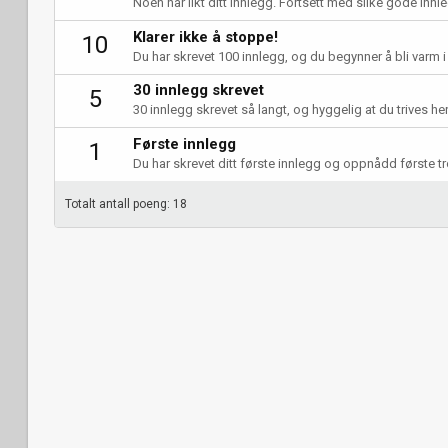
Noen har likt ditt innlegg. Fortsett med slike gode innleg
Klarer ikke å stoppe!
10
Du har skrevet 100 innlegg, og du begynner å bli varm i
30 innlegg skrevet
5
30 innlegg skrevet så langt, og hyggelig at du trives her
Første innlegg
1
Du har skrevet ditt første innlegg og oppnådd første t
Totalt antall poeng: 18