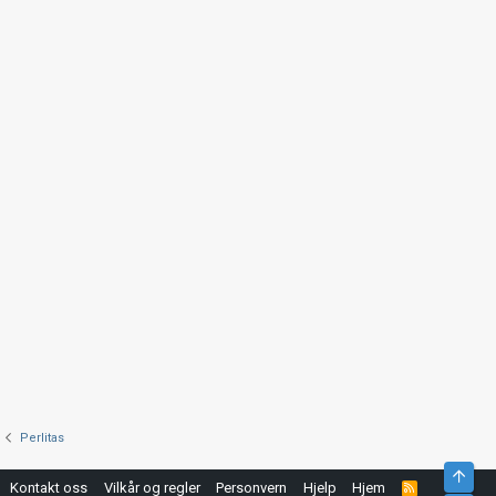
Perlitas
Top
Kontakt oss
Vilkår og regler
Personvern
Hjelp
Hjem
R