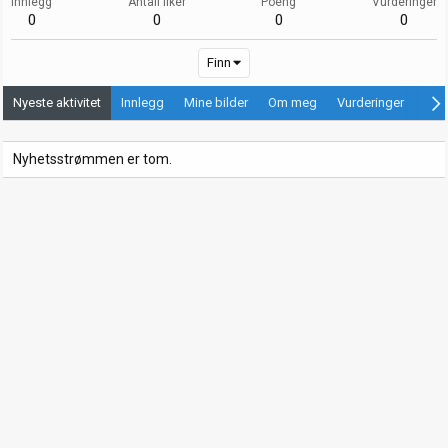
Innlegg
Antall liker
Poeng
Vurderinger
0
0
0
0
Finn
Nyeste aktivitet
Innlegg
Mine bilder
Om meg
Vurderinger
Ann
Nyhetsstrømmen er tom.