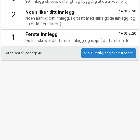
30 innlegg skrevet så langt, og hyggelig at du trives her :)
Noen liker ditt innlegg
16.05.2020
2
Noen har likt ditt innlegg. Fortsett med slike gode innlegg, og
du vil få flere likes :)
Første innlegg
16.05.2020
1
Du har skrevet ditt første innlegg og oppnådd første trofè
Vis alle tilgjengelige trofeer
Totalt antall poeng: 43