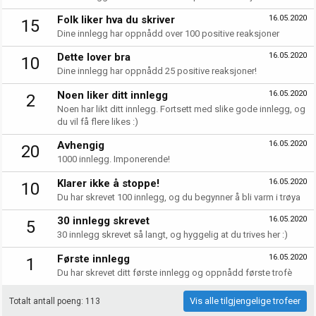
Folk liker hva du skriver
16.05.2020
15
Dine innlegg har oppnådd over 100 positive reaksjoner
Dette lover bra
16.05.2020
10
Dine innlegg har oppnådd 25 positive reaksjoner!
Noen liker ditt innlegg
16.05.2020
2
Noen har likt ditt innlegg. Fortsett med slike gode innlegg, og
du vil få flere likes :)
Avhengig
16.05.2020
20
1000 innlegg. Imponerende!
Klarer ikke å stoppe!
16.05.2020
10
Du har skrevet 100 innlegg, og du begynner å bli varm i trøya
30 innlegg skrevet
16.05.2020
5
30 innlegg skrevet så langt, og hyggelig at du trives her :)
Første innlegg
16.05.2020
1
Du har skrevet ditt første innlegg og oppnådd første trofè
Vis alle tilgjengelige trofeer
Totalt antall poeng: 113