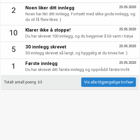
Noen liker ditt innlegg
25.05.2020
2
Noen har likt ditt innlegg. Fortsett med slike gode innlegg, og
du vil få flere likes :)
Klarer ikke å stoppe!
25.05.2020
10
Du har skrevet 100 innlegg, og du begynner å bli varm i trøya
30 innlegg skrevet
25.05.2020
5
30 innlegg skrevet så langt, og hyggelig at du trives her :)
Første innlegg
25.05.2020
1
Du har skrevet ditt første innlegg og oppnådd første trofè
Vis alle tilgjengelige trofeer
Totalt antall poeng: 63