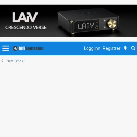
Logg inn
Registrer
maxmekker