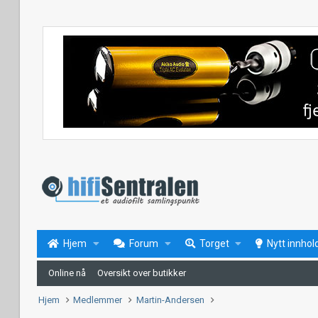
Hjem
Forum
Torget
Nytt innhol
Online nå
Oversikt over butikker
Hjem
Medlemmer
Martin-Andersen