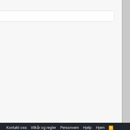
Kontakt oss
Vilkår og regler
Personvern
Hjelp
Hjem
R