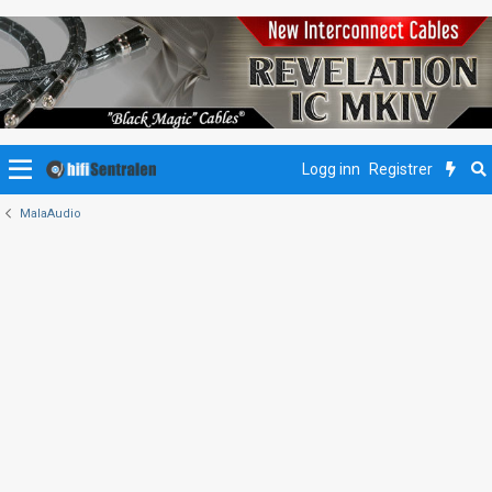
Logg inn
Registrer
MalaAudio