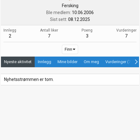
Fersking
Ble medlem
10.06.2006
Sist sett
08.12.2025
Innlegg
Antall liker
Poeng
Vurderinger
2
7
3
7
Finn
Nyeste aktivitet
Innlegg
Mine bilder
Om meg
Vurderinger (7)
Nyhetsstrømmen er tom.