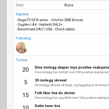
Sted
Bryne
Signatur
- Rega P3 50’th anniv. - Ortofon 2MR Bronze
- Sugden I-A4 - Harbeth SHL5+
- Benchmark DAC1 USB - Chord cables
Following
Trofeer
Dine innlegg skaper mye positive reaksjon
20
Dine innlegg har mottatt over 250 positive reaksjoner
30 innlegg skrevet
5
30 innlegg skrevet så langt, og hyggelig at du trives h
Folk liker hva du skriver
15
Dine innlegg har oppnådd over 100 positive reaksjon
Dette lover bra
10