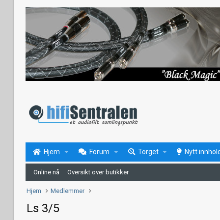
Hjem
Forum
Torget
Nytt innhol
Online nå
Oversikt over butikker
Hjem
Medlemmer
Ls 3/5