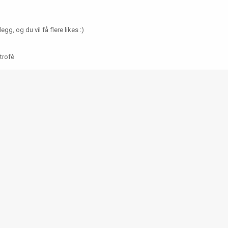
gg, og du vil få flere likes :)
trofè