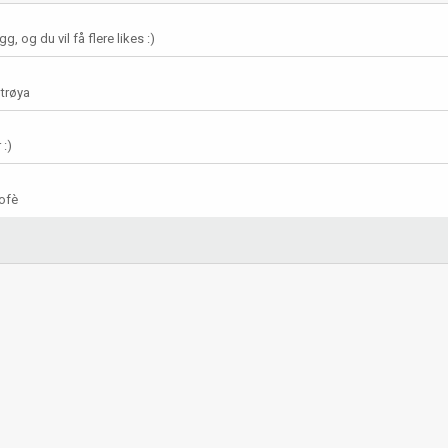
g, og du vil få flere likes :)
 trøya
 :)
rofè