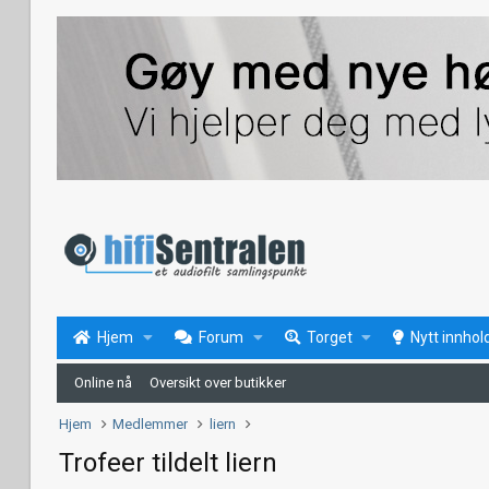
Hjem
Forum
Torget
Nytt innhol
Online nå
Oversikt over butikker
Hjem
Medlemmer
liern
Trofeer tildelt liern