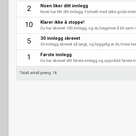
Noen liker ditt innlegg
2
Noen har likt ditt innlegg. Fortsett med slike gode innleg
Klarer ikke å stoppe!
10
Du har skrevet 100 innlegg, og du begynner å bli varm i
30 innlegg skrevet
5
30 innlegg skrevet så langt, og hyggelig at du trives her
Første innlegg
1
Du har skrevet ditt første innlegg og oppnådd første t
Totalt antall poeng: 18