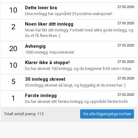
Dette lover bra
27.05.2020
10
Dine innlegg har oppnådd 25 positive reaksjoner!
Noen liker ditt innlegg
27.05.2020
2
Noen har likt ditt innlegg. Fortsett med slike gode innlegg, og
du vil få flere likes :)
Avhengig
27.05.2020
20
1000 innlegg. Imponerende!
Klarer ikke å stoppe!
27.05.2020
10
Du har skrevet 100 innlegg, og du begynner å bli varm i trøya
30 innlegg skrevet
27.05.2020
5
30 innlegg skrevet så langt, og hyggelig at du trives her :)
Første innlegg
27.05.2020
1
Du har skrevet ditt første innlegg og oppnådd første trofè
Vis alle tilgjengelige trofeer
Totalt antall poeng: 113