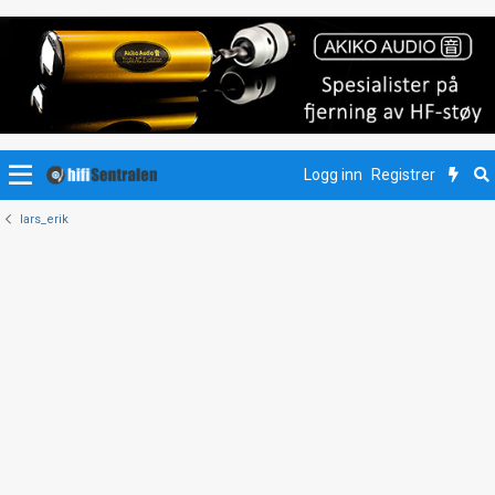
Logg inn
Registrer
lars_erik