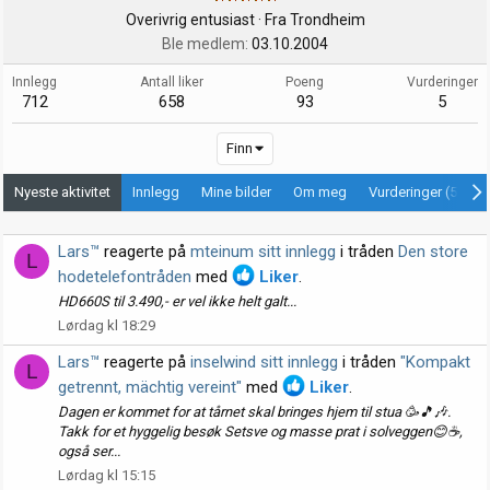
Overivrig entusiast
·
Fra
Trondheim
Ble medlem
03.10.2004
Innlegg
Antall liker
Poeng
Vurderinger
712
658
93
5
Finn
Nyeste aktivitet
Innlegg
Mine bilder
Om meg
Vurderinger (5)
Lars™
reagerte på
mteinum sitt innlegg
i tråden
Den store
L
hodetelefontråden
med
Liker
.
HD660S til 3.490,- er vel ikke helt galt...
Lørdag kl 18:29
Lars™
reagerte på
inselwind sitt innlegg
i tråden
"Kompakt
L
getrennt, mächtig vereint"
med
Liker
.
Dagen er kommet for at tårnet skal bringes hjem til stua 🥳🎵🎶.
Takk for et hyggelig besøk Setsve og masse prat i solveggen😊☕️,
også ser...
Lørdag kl 15:15