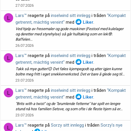
27.07.2026
Lars™
reagerte på
inselwind sitt innlegg
i tråden
"Kompakt
L
getrennt, mächtig vereint"
med
Liker
.
Ved hjelp av fresemaler og gode maskiner (Festool med kulelager
og deretter med styrehylse) så går hulltaking som en lek🤓.
Baffelen...
26.07.2026
Lars™
reagerte på
inselwind sitt innlegg
i tråden
"Kompakt
L
getrennt, mächtig vereint"
med
Liker
.
Takk så mye gutter!😊 Det føles kjempegodt og atter igjen kunne
boltre meg fritt i eget snekkerverksted. Det er bare å glede seg til...
23.07.2026
Lars™
reagerte på
inselwind sitt innlegg
i tråden
"Kompakt
L
getrennt, mächtig vereint"
med
Liker
.
"Brits with a twist" og de "brumlende fetterne" har spilt en lengre
stund nå hos familien Setsve, og som ofte i de fleste hjem så er...
23.07.2026
Lars™
reagerte på
Sorzy sitt innlegg
i tråden
Sorzy's nye
L