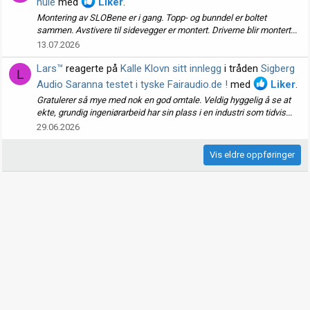
hule
med
Liker
.
Montering av SLOBene er i gang. Topp- og bunndel er boltet
sammen. Avstivere til sidevegger er montert. Driverne blir montert...
13.07.2026
Lars™
reagerte på
Kalle Klovn sitt innlegg
i tråden
Sigberg
L
Audio Saranna testet i tyske Fairaudio.de !
med
Liker
.
Gratulerer så mye med nok en god omtale. Veldig hyggelig å se at
ekte, grundig ingeniørarbeid har sin plass i en industri som tidvis...
29.06.2026
Vis eldre oppføringer