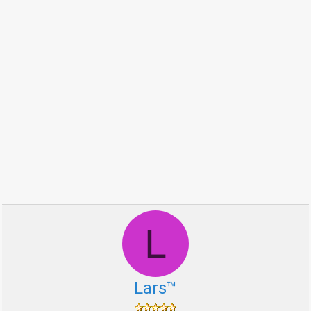
L
Lars™