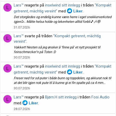
Lars™
reagerte på
inselwind sitt innlegg
i tråden
"Kompakt
L
getrennt, mächtig vereint"
med
Liker
.
Det storgledes og endelig kunne være herre i eget snekkerverksted
igjen🥳.. Måtte helsa holde og lekenheten alltid forbli🎵🎶🤓
31.07.2026
Lars™
svarte på tråden
"Kompakt getrennt, mächtig
L
vereint"
.
Vakkert! Nesten så jeg ønsker å ‘finne på’ et nytt prosjekt til
feinschmecker’n på Toten :D
30.07.2026
Lars™
reagerte på
inselwind sitt innlegg
i tråden
"Kompakt
L
getrennt, mächtig vereint"
med
Liker
.
Freser ned for sd-puter i både bunn og toppdelen, og akkurat nok til
at det blir igjen nok pute til å kunne gi ei fin spalte på ca 4 mm...
30.07.2026
Lars™
reagerte på
Bjørn.H sitt innlegg
i tråden
Fosi Audio
L
med
Liker
.
28.07.2026