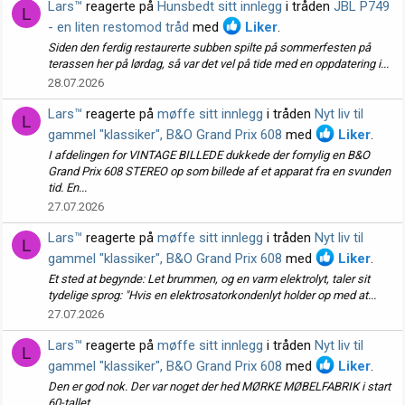
Lars™
reagerte på
Hunsbedt sitt innlegg
i tråden
JBL P749
L
- en liten restomod tråd
med
Liker
.
Siden den ferdig restaurerte subben spilte på sommerfesten på
terassen her på lørdag, så var det vel på tide med en oppdatering i...
28.07.2026
Lars™
reagerte på
møffe sitt innlegg
i tråden
Nyt liv til
L
gammel "klassiker", B&O Grand Prix 608
med
Liker
.
I afdelingen for VINTAGE BILLEDE dukkede der fornylig en B&O
Grand Prix 608 STEREO op som billede af et apparat fra en svunden
tid. En...
27.07.2026
Lars™
reagerte på
møffe sitt innlegg
i tråden
Nyt liv til
L
gammel "klassiker", B&O Grand Prix 608
med
Liker
.
Et sted at begynde: Let brummen, og en varm elektrolyt, taler sit
tydelige sprog: "Hvis en elektrosatorkondenlyt holder op med at...
27.07.2026
Lars™
reagerte på
møffe sitt innlegg
i tråden
Nyt liv til
L
gammel "klassiker", B&O Grand Prix 608
med
Liker
.
Den er god nok. Der var noget der hed MØRKE MØBELFABRIK i start
60-tallet.