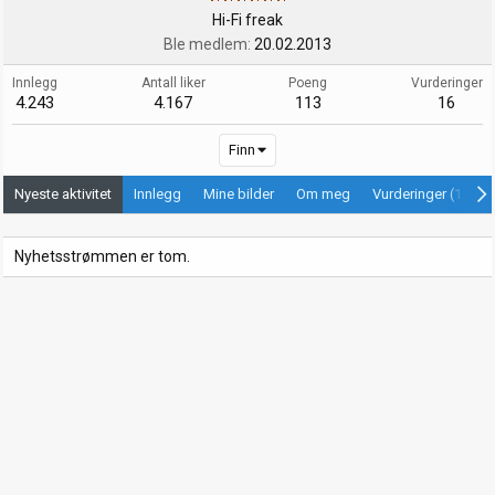
Hi-Fi freak
Ble medlem
20.02.2013
Innlegg
Antall liker
Poeng
Vurderinger
4.243
4.167
113
16
Finn
Nyeste aktivitet
Innlegg
Mine bilder
Om meg
Vurderinger (16)
Nyhetsstrømmen er tom.