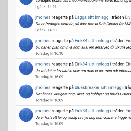
Lørdagen braket løs med Manfred Manns Earth Band, og kæll
I går kl 14:51
jmolnes
reagerte på
Lagga sitt innlegg
i tråden
Li
Da er fredagen historie, så ikke noe til Deb Girnius før MÆD 
I går kl 14:50
jmolnes
reagerte på
Eirik84 sitt innlegg
i tråden
Eir
Du har en plan om hva som skal inn antar jeg 😊 Skulle jeg b
Torsdag kl 16:10
jmolnes
reagerte på
Eirik84 sitt innlegg
i tråden
Eir
Ja vet det er lov skrive selv om man er lei, men når interess
Torsdag kl 16:09
jmolnes
reagerte på
bluesbreaker sitt innlegg
i tr
Det finnes viktigere ting i livet, og hobbyer og fritidssysler
Torsdag kl 16:09
jmolnes
reagerte på
Eirik84 sitt innlegg
i tråden
Eir
Ja er fortsatt lei og veldig få nye ting som klarer å trigge n
Torsdag kl 16:09