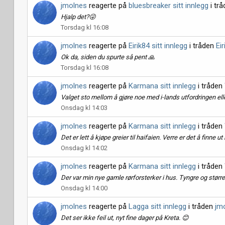
jmolnes
reagerte på
bluesbreaker sitt innlegg
i tr
Hjalp det?😜
Torsdag kl 16:08
jmolnes
reagerte på
Eirik84 sitt innlegg
i tråden
Eir
Ok da, siden du spurte så pent 🙏
Torsdag kl 16:08
jmolnes
reagerte på
Karmana sitt innlegg
i tråden
Valget sto mellom å gjøre noe med i-lands utfordringen ell
Onsdag kl 14:03
jmolnes
reagerte på
Karmana sitt innlegg
i tråden
Det er lett å kjøpe greier til haifaien. Verre er det å finne 
Onsdag kl 14:02
jmolnes
reagerte på
Karmana sitt innlegg
i tråden
Der var min nye gamle rørforsterker i hus. Tyngre og større 
Onsdag kl 14:00
jmolnes
reagerte på
Lagga sitt innlegg
i tråden
jmo
Det ser ikke feil ut, nyt fine dager på Kreta. 😊