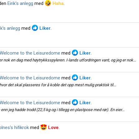
åden
Eirik's anlegg
med
Haha
.
ik's anlegg
med
Liker
.
Welcome to the Leisuredome
med
Liker
.
er nok en dag med høytrykksspyleren. I-lands utfordringen vant, og jeg er nok...
Welcome to the Leisuredome
med
Liker
.
ut hvor det skal plasseres for å koble det opp mest mulig praktisk til...
Welcome to the Leisuredome
med
Liker
.
enn jeg hadde trodd (22,5 kg og i tillegg en plastpose med rør). En eier...
lnes's hifikrok
med
Love
.