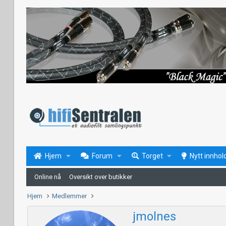
Hjem
Forum
Torget
Nytt innhol
Online nå
Oversikt over butikker
Hjem
Medlemmer
jmolnes