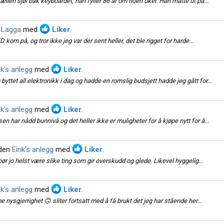
en sjøl bak keyboardet, han fyller 86 år om noen uker. Han måtte ut på...
v Lagga
med
Liker
.
kom på, og tror ikke jeg var der sent heller, det ble rigget for harde...
ik's anlegg
med
Liker
.
yttet all elektronikk i dag og hadde en romslig budsjett hadde jeg gått for...
ik's anlegg
med
Liker
.
en har nådd bunnivå og det heller ikke er muligheter for å kjøpe nytt for å...
åden
Eirik's anlegg
med
Liker
.
 bør jo helst være slike ting som gir overskudd og glede. Likevel hyggelig...
ik's anlegg
med
Liker
.
oe nysgjerrighet 🙃 sliter fortsatt med å få brukt det jeg har stående her...