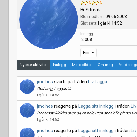
Hi-Fi freak
Ble medlem
09.06.2003
Sist sett
I går kl 14:52
Innlegg
2.008
Finn
Nyeste aktivitet
Innlegg
Mine bilder
Om meg
Vurdering
jmolnes
svarte på tråden
Liv Lagga
.
God helg, Laggas😊
I går kl 14:52
jmolnes
reagerte på
Lagga sitt innlegg
i tråden
Li
Der smatt klokka over, og en helg uten spesielle planer ve
I går kl 14:52
jmolnes
reagerte på
Lagga sitt innlegg
i tråden
Li