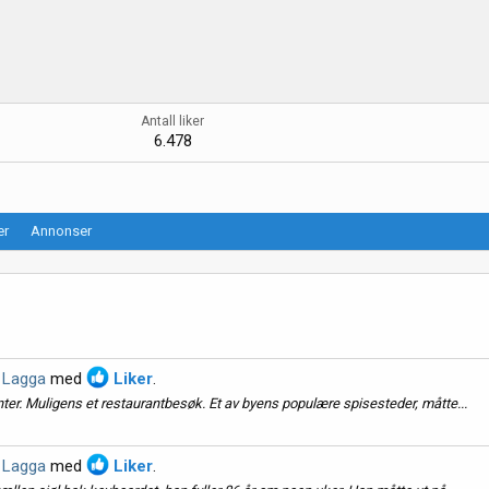
Antall liker
6.478
er
Annonser
v Lagga
med
Liker
.
nter. Muligens et restaurantbesøk. Et av byens populære spisesteder, måtte...
v Lagga
med
Liker
.