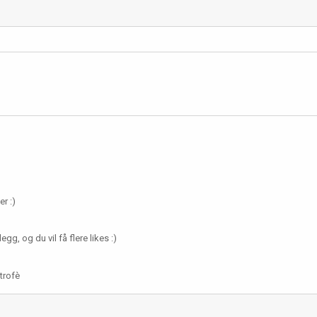
er :)
gg, og du vil få flere likes :)
trofè