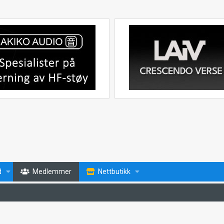
d
Medlemmer
Nettbutikk