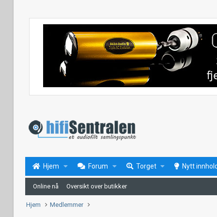
Hjem
Forum
Torget
Nytt innhol
Online nå
Oversikt over butikker
Hjem
Medlemmer