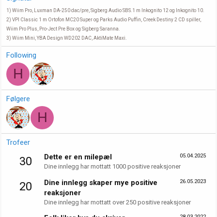
1) Wiim Pro, Luxman DA-250 dac/pre, Sigberg Audio SBS.1 m Inkognito 12 og Inkognito 10.
2) VPI Classic 1 m Ortofon MC20 Super og Parks Audio Puffin, Creek Destiny 2 CD spiller,
Wiim Pro Plus, Pro-Ject Pre Box og Sigberg Saranna.
3) Wiim Mini, YBA Design WD202 DAC, AktiMate Maxi.
Following
H
Følgere
H
Trofeer
Dette er en milepæl
05.04.2025
30
Dine innlegg har mottatt 1000 positive reaksjoner
Dine innlegg skaper mye positive
26.05.2023
20
reaksjoner
Dine innlegg har mottatt over 250 positive reaksjoner
28.03.2022