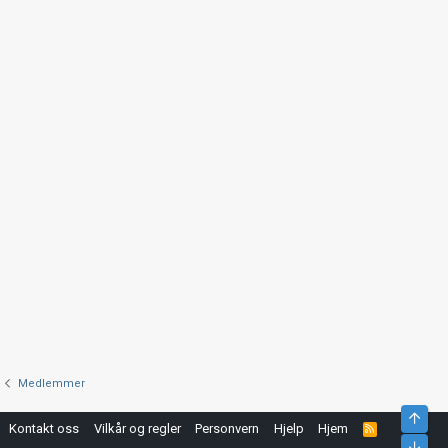
Medlemmer
Top
Kontakt oss
Vilkår og regler
Personvern
Hjelp
Hjem
R
S
Bunn