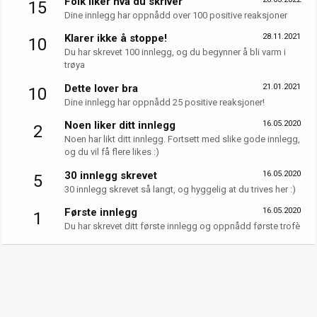
Folk liker hva du skriver
15
Dine innlegg har oppnådd over 100 positive reaksjoner
Klarer ikke å stoppe!
28.11.2021
10
Du har skrevet 100 innlegg, og du begynner å bli varm i
trøya
Dette lover bra
21.01.2021
10
Dine innlegg har oppnådd 25 positive reaksjoner!
Noen liker ditt innlegg
16.05.2020
2
Noen har likt ditt innlegg. Fortsett med slike gode innlegg,
og du vil få flere likes :)
30 innlegg skrevet
16.05.2020
5
30 innlegg skrevet så langt, og hyggelig at du trives her :)
Første innlegg
16.05.2020
1
Du har skrevet ditt første innlegg og oppnådd første trofè