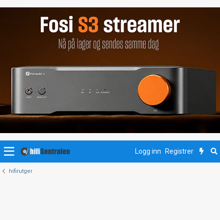
Logg inn
Registrer
hifirutger