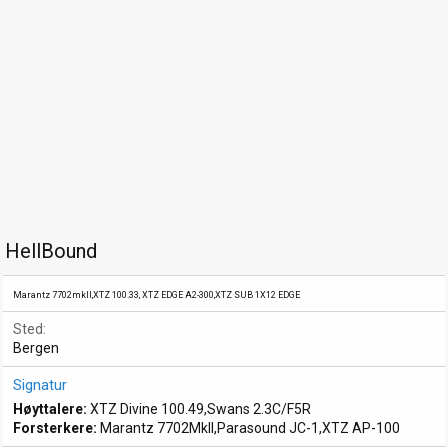
HellBound
Marantz 7702mkII,XTZ 100.33, XTZ EDGE A2-300,XTZ SUB 1X12 EDGE
Sted
Bergen
Signatur
Høyttalere:
XTZ Divine 100.49,Swans 2.3C/F5R
Forsterkere:
Marantz 7702MkII,Parasound JC-1,XTZ AP-100