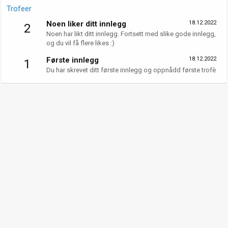
Trofeer
Noen liker ditt innlegg
18.12.2022
2
Noen har likt ditt innlegg. Fortsett med slike gode innlegg,
og du vil få flere likes :)
Første innlegg
18.12.2022
1
Du har skrevet ditt første innlegg og oppnådd første trofè