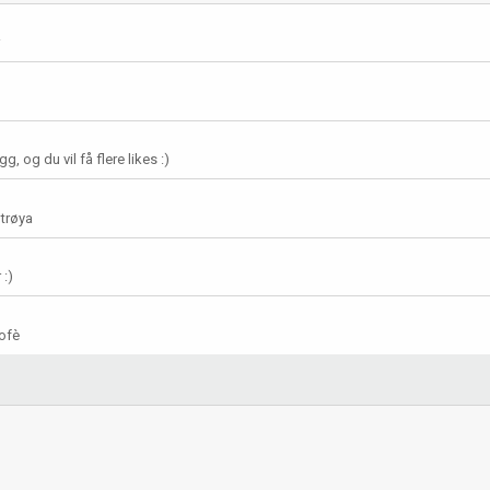
g, og du vil få flere likes :)
 trøya
 :)
rofè