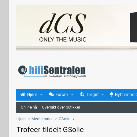
Hjem
Forum
Torget
Nytt innhol
Online nå
Oversikt over butikker
Hjem
Medlemmer
GSolie
Trofeer tildelt GSolie