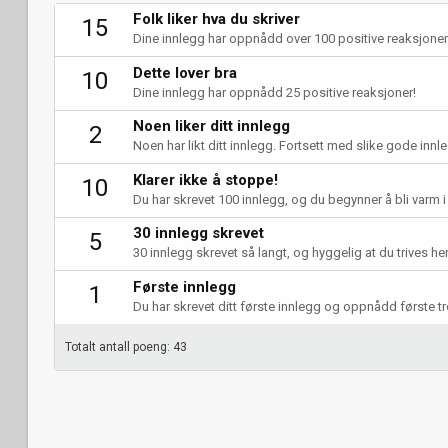
Folk liker hva du skriver
15
Dine innlegg har oppnådd over 100 positive reaksjoner
Dette lover bra
10
Dine innlegg har oppnådd 25 positive reaksjoner!
Noen liker ditt innlegg
2
Noen har likt ditt innlegg. Fortsett med slike gode innleg
Klarer ikke å stoppe!
10
Du har skrevet 100 innlegg, og du begynner å bli varm i
30 innlegg skrevet
5
30 innlegg skrevet så langt, og hyggelig at du trives her
Første innlegg
1
Du har skrevet ditt første innlegg og oppnådd første t
Totalt antall poeng: 43