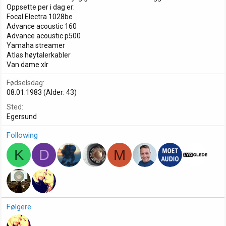
Oppsette per i dag er:
Focal Electra 1028be
Advance acoustic 160
Advance acoustic p500
Yamaha streamer
Atlas høytalerkabler
Van dame xlr
Fødselsdag
08.01.1983 (Alder: 43)
Sted
Egersund
Following
K
D
M
Følgere