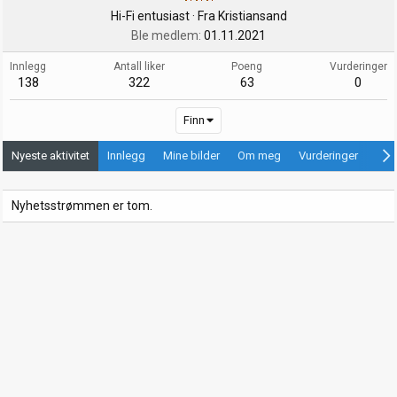
Hi-Fi entusiast
·
Fra
Kristiansand
Ble medlem
01.11.2021
Innlegg
Antall liker
Poeng
Vurderinger
138
322
63
0
Finn
Nyeste aktivitet
Innlegg
Mine bilder
Om meg
Vurderinger
Ann
Nyhetsstrømmen er tom.